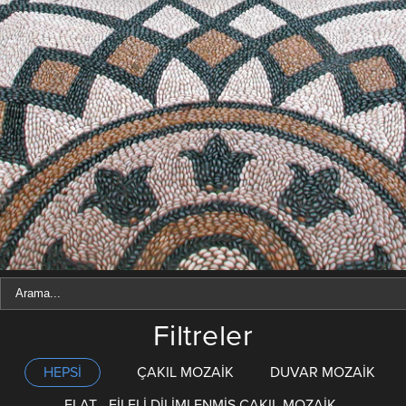
Filtreler
HEPSİ
ÇAKIL MOZAİK
DUVAR MOZAİK
FLAT - FİLELİ DİLİMLENMİŞ ÇAKIL MOZAİK