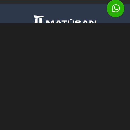
Matüsan Maden ve Taş Ürünleri A.Ş.
Barbaros Mahallesi, Begonya Sokak,
No: 1/2 Nidakule, 34306
Batı Ataşehir - Istanbul
Email:
ss.matusan@gmail.com
Tel:
+90 (212) 472 13 34 (pbx)
Faks:
+90 (212) 472 13 37
Cep:
+90 532 312 20 45