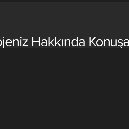
ojeniz Hakkında Konuşa
çakıl mozaik (podima döşeme), fileli çakıl imalat ve uygulamaları i
r.Sizlere hizmet verebilmemiz için bizlerle iletişime geçmeniz yet
Hemen İletişime Geçin