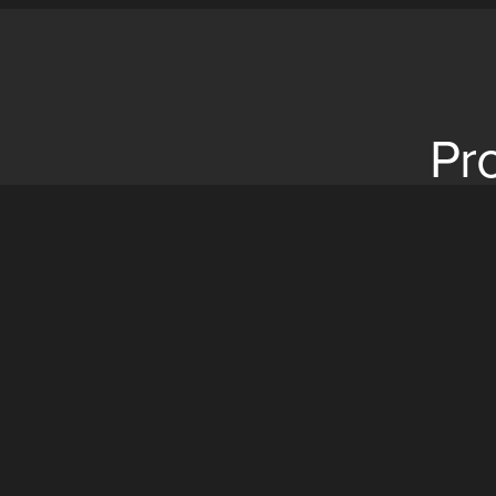
Pr
39 yıllık deneyimi ile lider firma olan Matüsan, 
ortağı olmuştu