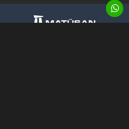
Matüsan Maden ve Taş Ürünleri A.Ş.
Barbaros Mahallesi, Begonya Sokak,
No: 1/2 Nidakule, 34306
Batı Ataşehir - Istanbul
Email:
ss.matusan@gmail.com
Tel:
+90 (212) 472 13 34 (pbx)
Faks:
+90 (212) 472 13 37
Cep:
+90 532 312 20 45