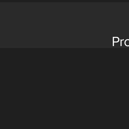
Pr
39 yıllık deneyimi ile lider firma olan Matüsan, 
ortağı olmuştu