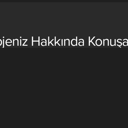
ojeniz Hakkında Konuşa
çakıl mozaik (podima döşeme), fileli çakıl imalat ve uygulamaları i
r.Sizlere hizmet verebilmemiz için bizlerle iletişime geçmeniz yet
Hemen İletişime Geçin